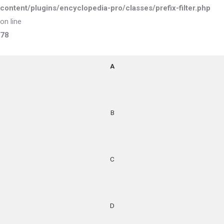
content/plugins/encyclopedia-pro/classes/prefix-filter.php
on line
78
A
B
C
D