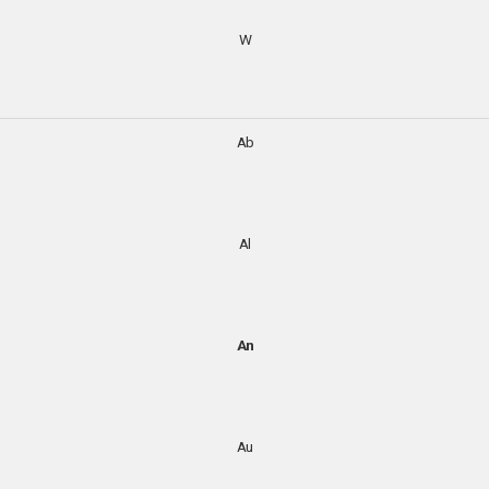
W
Ab
Al
An
Au