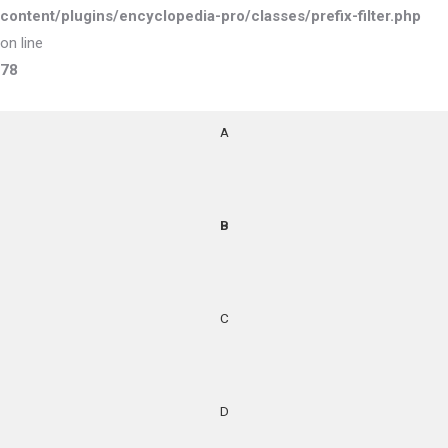
content/plugins/encyclopedia-pro/classes/prefix-filter.php
on line
78
A
B
C
D