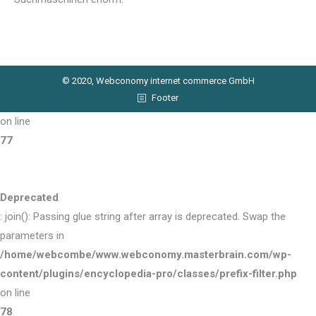
© 2020, Webconomy internet commerce GmbH
Footer
on line
77
Deprecated
: join(): Passing glue string after array is deprecated. Swap the
parameters in
/home/webcombe/www.webconomy.masterbrain.com/wp-
content/plugins/encyclopedia-pro/classes/prefix-filter.php
on line
78