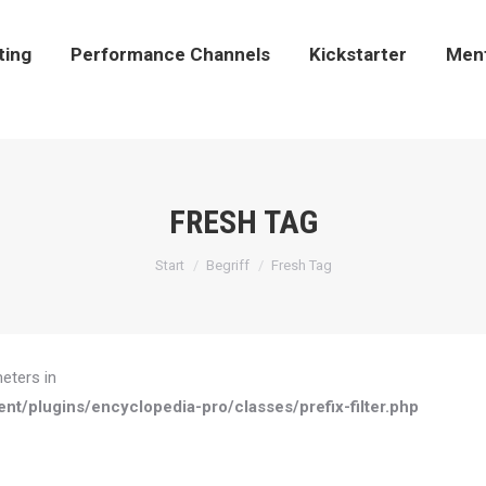
sting
Performance Channels
Kickstarter
Men
ting
Performance Channels
Kickstarter
Men
FRESH TAG
Sie befinden sich hier:
Start
Begriff
Fresh Tag
meters in
plugins/encyclopedia-pro/classes/prefix-filter.php