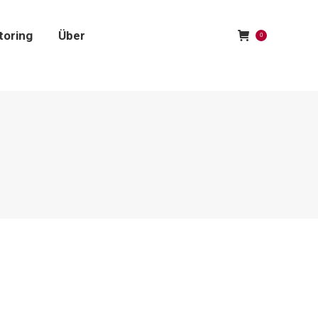
toring
Über
0
toring
Über
0