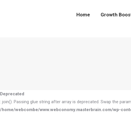
Home
Growth Boo
Home
Growth Boos
Deprecated
: join(): Passing glue string after array is deprecated. Swap the para
/home/webcombe/www.webconomy.masterbrain.com/wp-content/