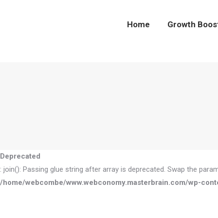
Home
Growth Boo
Home
Growth Boos
Deprecated
: join(): Passing glue string after array is deprecated. Swap the para
/home/webcombe/www.webconomy.masterbrain.com/wp-content/