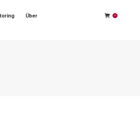
toring
Über
0
toring
Über
0