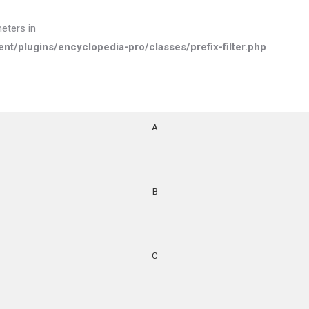
meters in
plugins/encyclopedia-pro/classes/prefix-filter.php
A
B
C