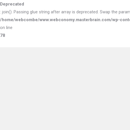
Deprecated
: join(): Passing glue string after array is deprecated. Swap the para
/home/webcombe/www.webconomy.masterbrain.com/wp-content/
on line
78