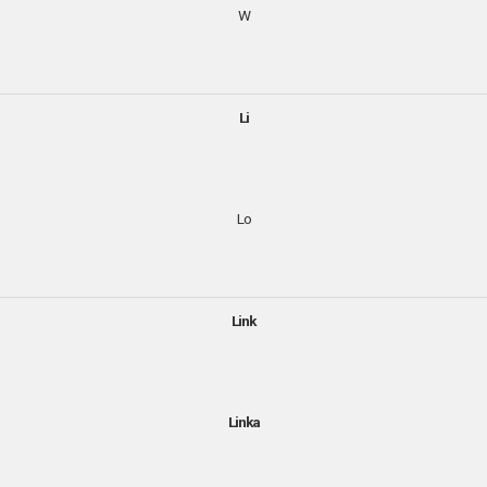
W
Li
Lo
Link
Linka