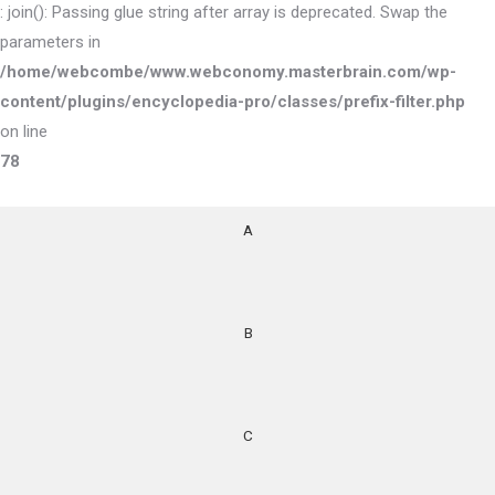
: join(): Passing glue string after array is deprecated. Swap the
parameters in
/home/webcombe/www.webconomy.masterbrain.com/wp-
content/plugins/encyclopedia-pro/classes/prefix-filter.php
on line
78
A
B
C