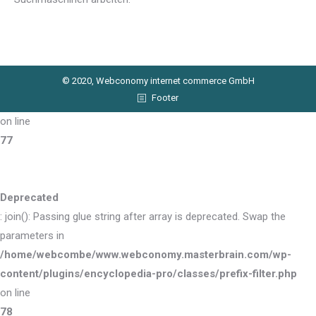
© 2020, Webconomy internet commerce GmbH
Footer
on line
77
Deprecated
: join(): Passing glue string after array is deprecated. Swap the
parameters in
/home/webcombe/www.webconomy.masterbrain.com/wp-
content/plugins/encyclopedia-pro/classes/prefix-filter.php
on line
78