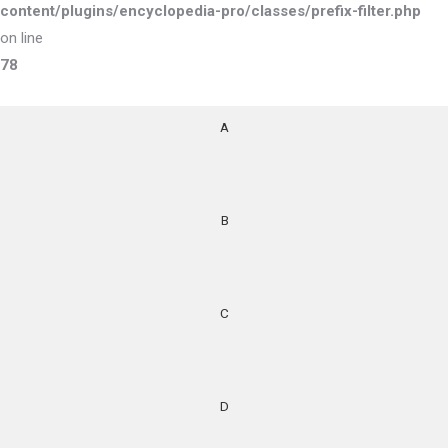
content/plugins/encyclopedia-pro/classes/prefix-filter.php
on line
78
A
B
C
D