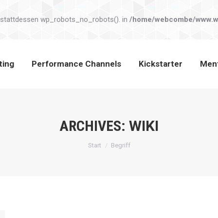
sting
Performance Channels
Kickstarter
Men
 stattdessen wp_robots_no_robots(). in
/home/webcombe/www.web
ting
Performance Channels
Kickstarter
Men
ARCHIVES:
WIKI
Sie befinden sich hier:
Start
Begriff