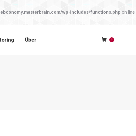
toring
Über
0
conomy.masterbrain.com/wp-includes/functions.php
on line
toring
Über
0