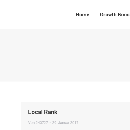
Home
Growth Boo
Home
Growth Boos
Local Rank
Von
240727
29. Januar 2017