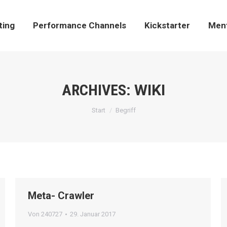
sting
Performance Channels
Kickstarter
Men
ting
Performance Channels
Kickstarter
Men
ARCHIVES:
WIKI
Sie befinden sich hier:
Start
Begriff
Meta- Crawler
Von
240727
29. Januar 2017