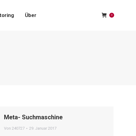
toring
Über
0
toring
Über
0
Meta- Suchmaschine
Von
240727
29. Januar 2017